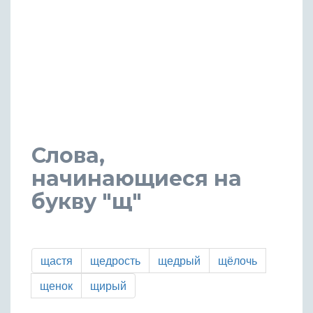
Слова,
начинающиеся на
букву "щ"
щастя
щедрость
щедрый
щёлочь
щенок
щирый