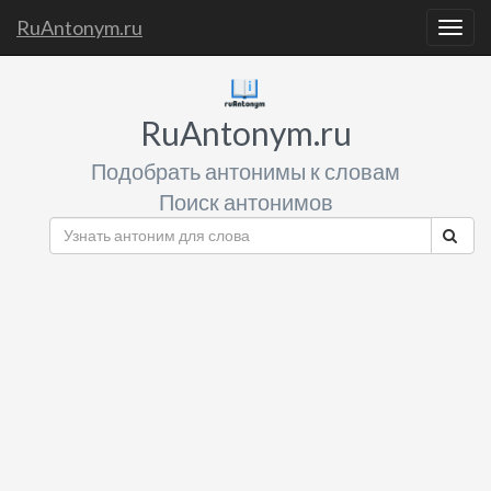
RuAntonym.ru
Togg
navig
RuAntonym.ru
Подобрать антонимы к словам
Поиск антонимов